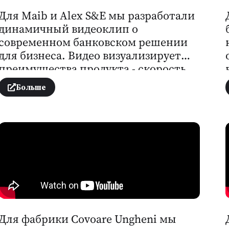
Для Maib и Alex S&E мы разработали
динамичный видеоклип о
современном банковском решении
для бизнеса. Видео визуализирует
преимущества продукта - скорость,
удобство и независимость от
Больше
ограничений - с качественной
съёмкой, динамичным монтажом и
профессиональной озвучкой,
создавая целостный имидж
компании.
Для фабрики Covoare Ungheni мы