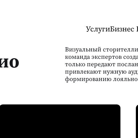
Услуги
Бизнес 
Визуальный сторителл
ио
команда экспертов созд
только передают послан
привлекают нужную ауд
формированию лояльно