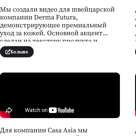
Мы создали видео для швейцарской
компании Derma Futura,
демонстрирующее премиальный
уход за кожей. Основной акцент
сделан на текстуру продукта и
сияние кожи. Видео высокого
Больше
качества включает плавный монтаж
и профессиональную озвучку,
подчёркивая премиальность и
визуальную эстетику компании.
Для компании Casa Asia мы