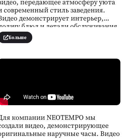
видео, передающее атмосферу уюта
и современный стиль заведения.
Видео демонстрирует интерьер,
подачу блюд и детали обслуживания.
Профессиональная съёмка, монтаж
Больше
и цветокоррекция подчёркивают
уникальность ресторана и его
имидж.
Для компании NEOTEMPO мы
создали видео, демонстрирующее
оригинальные наручные часы. Видео