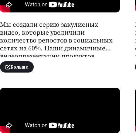
Мы создали серию закулисных
видео, которые увеличили
количество репостов в социальных
сетях на 60%. Наши динамичные
видеопрезентации продуктов
способствовали росту онлайн-
Больше
продаж на 30%.