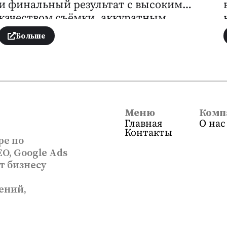
и финальный результат с высоким
качеством съёмки, аккуратным
монтажом и профессиональной
Больше
озвучкой. Ролик подчёркивает
эффективность и стиль работы
студии, создавая визуально
привлекательный имидж.
Меню
Комп
Главная
О нас
Контакты
ре по
O, Google Ads
т бизнесу
ений,