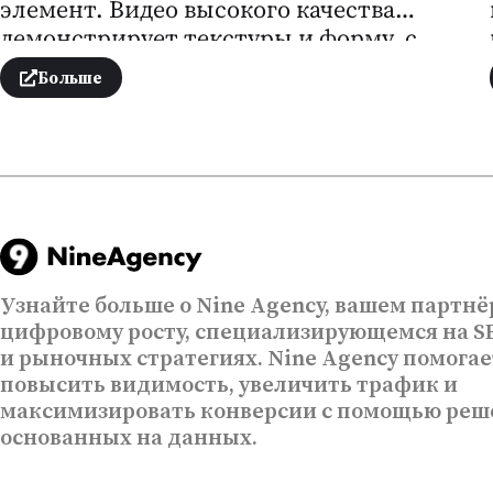
элемент. Видео высокого качества
демонстрирует текстуры и форму, с
акцентом на точность работы и
Больше
визуальную эстетику материала.
Плавный монтаж подчёркивает
профессионализм компании.
Узнайте больше о Nine Agency, вашем партнё
цифровому росту, специализирующемся на SE
и рыночных стратегиях. Nine Agency помогае
повысить видимость, увеличить трафик и
максимизировать конверсии с помощью реш
основанных на данных.