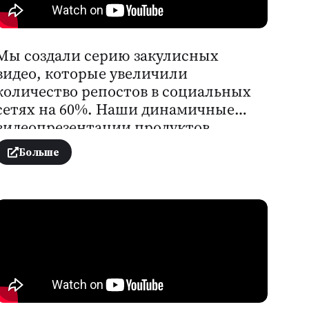
Мы создали серию закулисных
видео, которые увеличили
количество репостов в социальных
сетях на 60%. Наши динамичные
видеопрезентации продуктов
способствовали росту онлайн-
Больше
продаж на 30%.