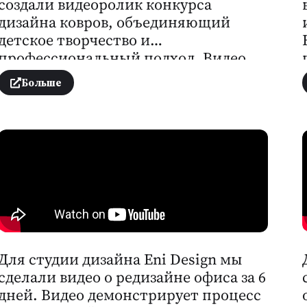
создали видеоролик конкурса
дизайна ковров, объединяющий
детское творчество и
профессиональный подход. Видео
демонстрирует процесс создания
Больше
уникальных узоров, с акцентом на
цвет, текстуру и детали.
Качественная съёмка и монтаж
подчёркивают профессионализм и
творческую ценность компании.
Для студии дизайна Eni Design мы
сделали видео о редизайне офиса за 6
дней. Видео демонстрирует процесс