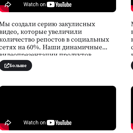
Мы создали серию закулисных
видео, которые увеличили
количество репостов в социальных
сетях на 60%. Наши динамичные
видеопрезентации продуктов
способствовали росту онлайн-
Больше
продаж на 30%.