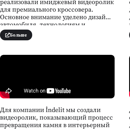
реализовали имиджевый видеоролик
для премиального кроссовера.
Основное внимание уделено дизайну
автомобиля, технологиям и
комфорту. Видео высокого качества с
Больше
аккуратной композицией кадра и
динамичным монтажом
демонстрирует стиль и
премиальность компании, создавая
эмоциональную вовлечённость
аудитории.
Для компании İndelit мы создали
видеоролик, показывающий процесс
превращения камня в интерьерный