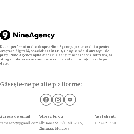
Descoperă mai multe despre Nine Agency, partenerul tău pentru
creștere digitală, specializat în SEO, Google Ads și strategii de
piață. Nine Agency ajută afacerile să își mărească vizibilitatea, să
atragă trafic și să maximizeze conversiile cu soluții bazate pe
date.
Găsește-ne pe alte platforme:
Adresă de email
Adresă birou
Apel clienți
9amagency@gmail.com
Albisoara St 78/1, MD-2005,
+37378219920
Chișinău, Moldova