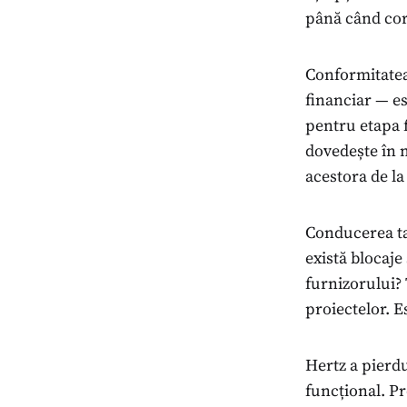
până când core
Conformitatea 
financiar — es
pentru etapa f
dovedește în 
acestora de la
Conducerea ta
există blocaje
furnizorului?
proiectelor. 
Hertz a pierdu
funcțional. Pr