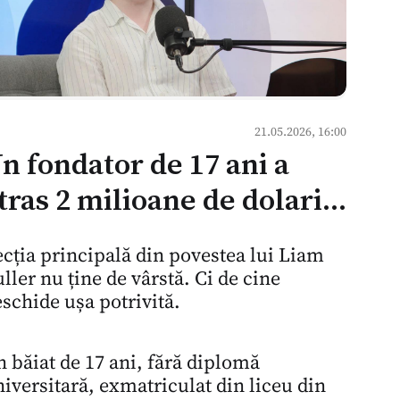
21.05.2026, 16:00
n fondator de 17 ani a
tras 2 milioane de dolari
rin apeluri reci — ce
cția principală din povestea lui Liam
nseamnă asta pentru
ller nu ține de vârstă. Ci de cine
ultura mentoratului în
schide ușa potrivită.
oldova
 băiat de 17 ani, fără diplomă
iversitară, exmatriculat din liceu din