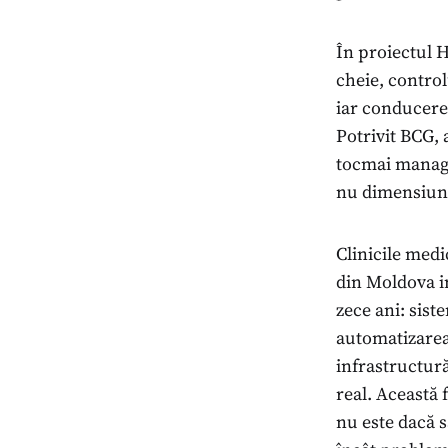
În proiectul H
cheie, control
iar conducerea
Potrivit BCG, 
tocmai managem
nu dimensiuni
Clinicile medi
din Moldova in
zece ani: sist
automatizarea
infrastructură
real. Această 
nu este dacă s