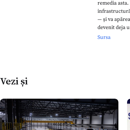
remedia asta. 
infrastructură
— și va apărea
devenit deja u
Sursa
Vezi și