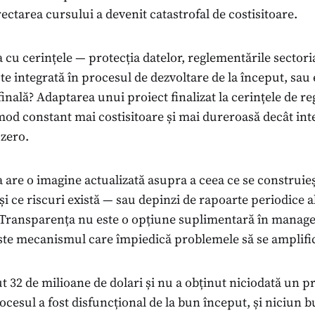
ctarea cursului a devenit catastrofal de costisitoare.
cu cerințele — protecția datelor, reglementările sectori
te integrată în procesul de dezvoltare de la început, sau
inală? Adaptarea unui proiect finalizat la cerințele de r
mod constant mai costisitoare și mai dureroasă decât int
 zero.
 are o imagine actualizată asupra a ceea ce se construie
 și ce riscuri există — sau depinzi de rapoarte periodice a
 Transparența nu este o opțiune suplimentară în manag
Este mecanismul care împiedică problemele să se amplifi
t 32 de milioane de dolari și nu a obținut niciodată un 
ocesul a fost disfuncțional de la bun început, și niciun 