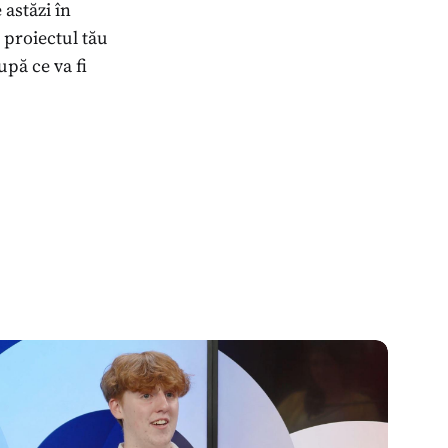
 astăzi în
 proiectul tău
upă ce va fi