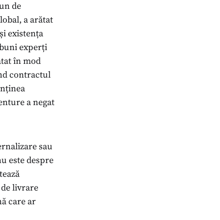
mun de
lobal, a arătat
și existența
 buni experți
atat în mod
ând contractul
onținea
centure a negat
ernalizare sau
nu este despre
tează
de livrare
nă care ar