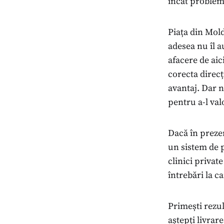
încât probleme
Piața din Mol
adesea nu îl a
afacere de aici
corecta direcț
avantaj. Dar 
pentru a-l valo
Dacă în prezen
un sistem de p
clinici privat
întrebări la ca
Primești rezul
aștepți livrar