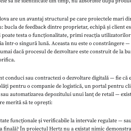
le să fie identificate din timp, nu absorbite după produc
dova are un avantaj structural pe care proiectele mari d
u: bucla de feedback dintre proprietar, echipă și client es
 poate testa o funcționalitate, primi reacția utilizatorilor 
ia într-o singură lună. Aceasta nu este o constrângere —
numai dacă procesul de dezvoltare este construit de la b
rifica.
t conduci sau contractezi o dezvoltare digitală — fie că 
lăți pentru o companie de logistică, un portal pentru cli
e sau automatizarea depozitului unui lanț de retail — exist
re merită să te oprești:
tate funcționale și verificabile la intervale regulate — sau
ea finală? În proiectul Hertz nu a existat nimic demonstra