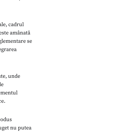
ale, cadrul
 este amânată
eglementare se
egrarea
ște, unde
le
ementul
ce.
produs
buget nu putea