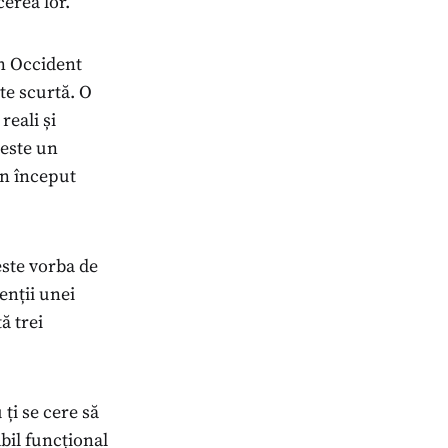
erea lor.
in Occident
te scurtă. O
reali și
 este un
un început
este vorba de
enții unei
ă trei
 ți se cere să
bil funcțional