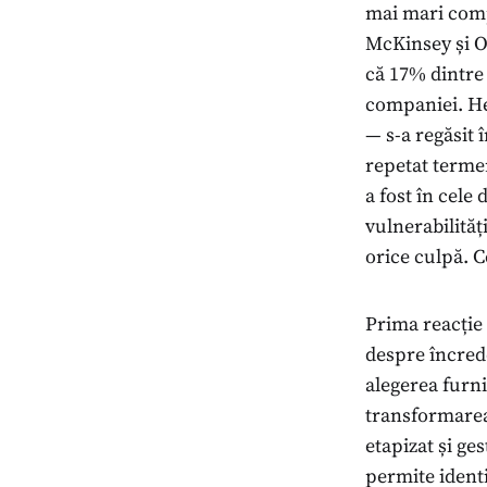
mai mari comp
McKinsey și Ox
că 17% dintre 
companiei. Her
— s-a regăsit 
repetat termen
a fost în cele 
vulnerabilităț
orice culpă. C
Prima reacție 
despre încred
alegerea furn
transformarea 
etapizat și ge
permite ident