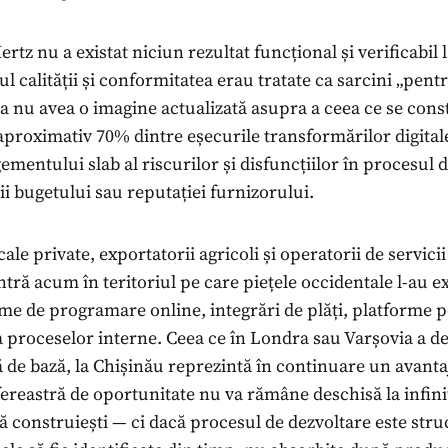
ertz nu a existat niciun rezultat funcțional și verificabil 
ul calității și conformitatea erau tratate ca sarcini „pent
 nu avea o imagine actualizată asupra a ceea ce se const
aproximativ 70% dintre eșecurile transformărilor digital
entului slab al riscurilor și disfuncțiilor în procesul 
i bugetului sau reputației furnizorului.
cale private, exportatorii agricoli și operatorii de servici
tră acum în teritoriul pe care piețele occidentale l-au 
eme de programare online, integrări de plăți, platforme p
 proceselor interne. Ceea ce în Londra sau Varșovia a d
 de bază, la Chișinău reprezintă în continuare un avanta
fereastră de oportunitate nu va rămâne deschisă la infini
ă construiești — ci dacă procesul de dezvoltare este struc