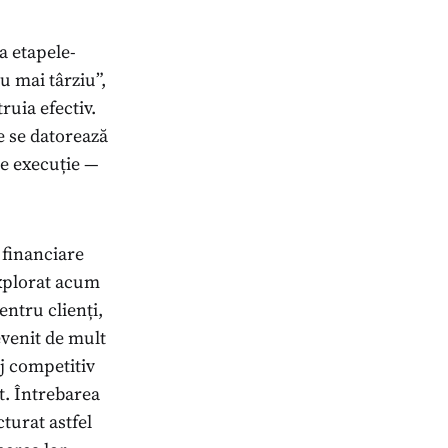
la etapele-
ru mai târziu”,
ruia efectiv.
e se datorează
de execuție —
i financiare
explorat acum
entru clienți,
evenit de mult
j competitiv
t. Întrebarea
turat astfel