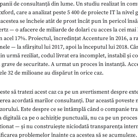
anii de consultanță din lume. Un studiu realizat în co
ford, care a analizat peste 5 400 de proiecte IT la nivel g
acestea se încheie atât de prost încât pun în pericol însă
tz — o afacere de miliarde de dolari cu acces la cei mai
în acel 17%. Proiectul, încredințat Accenture în 2016, a r
ele — la sfârșitul lui 2017, apoi la începutul lui 2018. C
din urmă reziliat, codul livrat era incomplet, instabil și c
i grave de securitate. A urmat un proces în instanță. Ac
ele 32 de milioane au dispărut în orice caz.
este să tratezi acest caz ca pe un avertisment despre ext
erea acordată marilor consultanți. Dar această poveste 
izorului. Este despre ce se întâmplă când o companie tra
digitală ca pe o achiziție punctuală, nu ca pe un proces 
stionat — și nu construiește niciodată transparența inter
ificarea problemelor înainte ca acestea să se acumuleze.