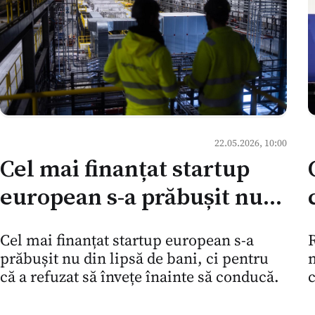
22.05.2026, 10:00
Cel mai finanțat startup
european s-a prăbușit nu
din lipsă de bani, ci pentru
R
Cel mai finanțat startup european s-a
că a refuzat să învețe
m
prăbușit nu din lipsă de bani, ci pentru
înainte să conducă.
c
că a refuzat să învețe înainte să conducă.