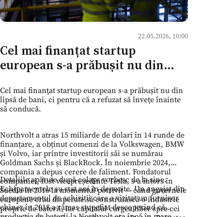
22.05.2026, 10:00
Cel mai finanțat startup
european s-a prăbușit nu din
lipsă de bani, ci pentru că a
Cel mai finanțat startup european s-a prăbușit nu din
refuzat să învețe înainte să
lipsă de bani, ci pentru că a refuzat să învețe înainte
conducă.
să conducă.
Northvolt a atras 15 miliarde de dolari în 14 runde de
finanțare, a obținut comenzi de la Volkswagen, BMW
și Volvo, iar printre investitorii săi se numărau
Goldman Sachs și BlackRock. În noiembrie 2024,
compania a depus cerere de faliment. Fondatorul
Detaliile apărute după colaps vorbesc de la sine.
companiei, fost vicepreședinte Tesla, s-a întors în
Echipamentele au stat ani în depozite. Un angajat din
Suedia în 2016 la momentul potrivit — când guvernele
departamentul de achiziții care a vizitat un furnizor
europene erau disperate să construiască o industrie
chinez în 2018 a rămas stupefiat descoperind că
proprie de baterii, iar capitalul curgea liber spre cei
producția de baterii la Northvolt era încă în mare