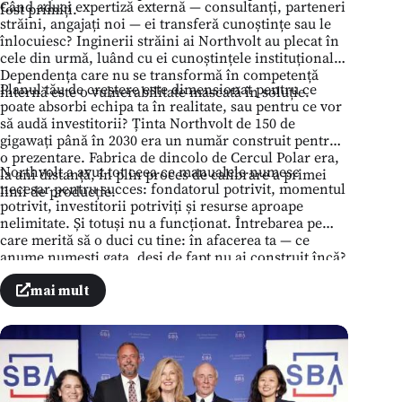
Când aduci expertiză externă — consultanți, parteneri
fost primiți.
străini, angajați noi — ei transferă cunoștințe sau le
înlocuiesc? Inginerii străini ai Northvolt au plecat în
cele din urmă, luând cu ei cunoștințele instituționale.
Dependența care nu se transformă în competență
Planul tău de creștere este dimensionat pentru ce
internă este o vulnerabilitate mascată în soluție.
poate absorbi echipa ta în realitate, sau pentru ce vor
să audă investitorii? Ținta Northvolt de 150 de
gigawați până în 2030 era un număr construit pentru
o prezentare. Fabrica de dincolo de Cercul Polar era,
Northvolt a avut tot ceea ce manualele numesc
la ani distanță, în plin proces de calibrare a primei
necesar pentru succes: fondatorul potrivit, momentul
linii de producție.
potrivit, investitorii potriviți și resurse aproape
nelimitate. Și totuși nu a funcționat. Întrebarea pe
care merită să o duci cu tine: în afacerea ta — ce
anume numești gata, deși de fapt nu ai construit încă?
mai mult