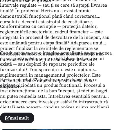
care merită să te oprești:
intervale regulate — sau ți se cere să aștepți livrarea
finală? În proiectul Hertz nu a existat nimic
demonstrabil funcțional până când corectarea
cursului a devenit catastrofal de costisitoare.
Conformitatea cu cerințele — protecția datelor,
reglementările sectoriale, cadrul financiar — este
integrată în procesul de dezvoltare de la început, sau
este amânată pentru etapa finală? Adaptarea unui
proiect finalizat la cerințele de reglementare se
Conducerea ta are o imagine actualizată asupra a ceea
dovedește în mod constant mai costisitoare și mai
ce se construiește, unde există blocaje și ce riscuri
dureroasă decât integrarea acestora de la zero.
există — sau depinzi de rapoarte periodice ale
furnizorului? Transparența nu este o opțiune
suplimentară în managementul proiectelor. Este
Hertz a pierdut 32 de milioane de dolari și nu a
mecanismul care împiedică problemele să se
obținut niciodată un produs funcțional. Procesul a
amplifice.
fost disfuncțional de la bun început, și niciun buget
nu putea remedia asta. Întrebarea esențială pentru
orice afacere care investește astăzi în infrastructură
digitală este aceasta: când va apărea prima problemă
în proiectul tău — și va apărea — vei afla despre ea la
timp pentru a acționa, sau abia după ce va fi devenit
mai mult
deja un eșec?