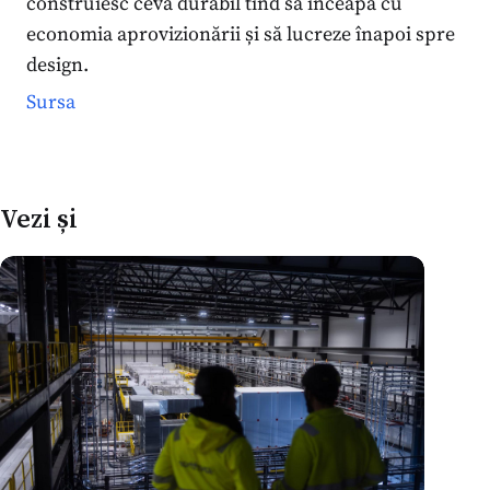
construiesc ceva durabil tind să înceapă cu
economia aprovizionării și să lucreze înapoi spre
design.
Sursa
Vezi și