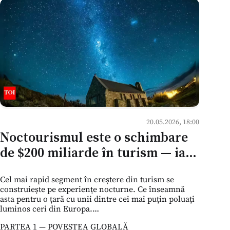
20.05.2026, 18:00
Noctourismul este o schimbare
de $200 miliarde în turism — iar
podgoriile, peșterile și cerul
Cel mai rapid segment în creștere din turism se
întunecat al Moldovei stau la
construiește pe experiențe nocturne. Ce înseamnă
marginea acestui val
asta pentru o țară cu unii dintre cei mai puțin poluați
luminos ceri din Europa.
PARTEA 1 — POVESTEA GLOBALĂ