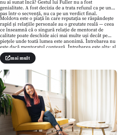
nu ai sunat încă? Gestul lui Fuller nu a fost
genialitate. A fost decizia de a trata refuzul ca pe un
pas într-o secvență, nu ca pe un verdict final.
Moldova este o piață în care reputația se răspândește
rapid și relațiile personale au o greutate reală — ceea
ce înseamnă că o singură relație de mentorat de
calitate poate deschide aici mai multe uși decât pe
piețele unde toată lumea este anonimă. Întrebarea nu
este dacă mentoratul contează. Întrebarea este alta: al
cui număr nu îl ai încă — și ce te împiedică să îl
găsești?
mai mult