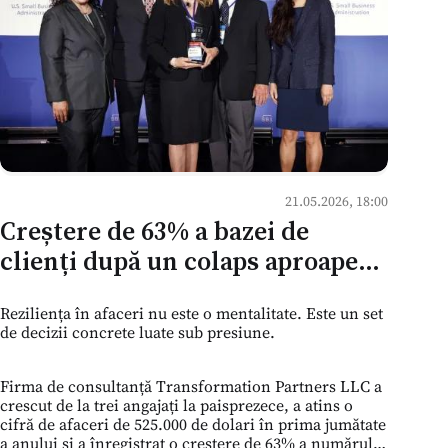
21.05.2026, 18:00
Creștere de 63% a bazei de
clienți după un colaps aproape
total: ce poate învăța piața
Reziliența în afaceri nu este o mentalitate. Este un set
moldovenească de servicii de la
de decizii concrete luate sub presiune.
o firmă de consultanță
americană
Firma de consultanță Transformation Partners LLC a
crescut de la trei angajați la paisprezece, a atins o
cifră de afaceri de 525.000 de dolari în prima jumătate
a anului și a înregistrat o creștere de 63% a numărului