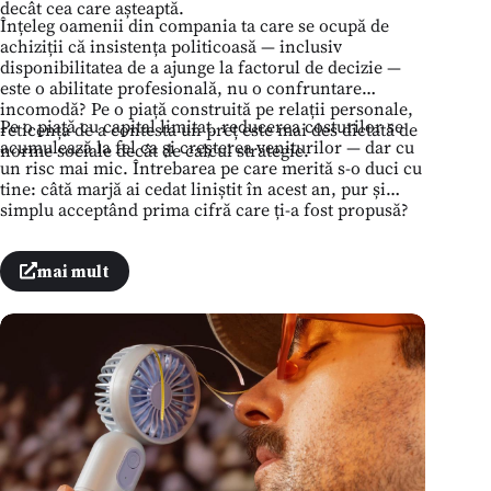
decât cea care așteaptă.
Înțeleg oamenii din compania ta care se ocupă de
achiziții că insistența politicoasă — inclusiv
disponibilitatea de a ajunge la factorul de decizie —
este o abilitate profesională, nu o confruntare
incomodă? Pe o piață construită pe relații personale,
Pe o piață cu capital limitat, reducerea costurilor se
reticența de a contesta un preț este mai des dictată de
acumulează la fel ca și creșterea veniturilor — dar cu
norme sociale decât de calcul strategic.
un risc mai mic. Întrebarea pe care merită s-o duci cu
tine: câtă marjă ai cedat liniștit în acest an, pur și
simplu acceptând prima cifră care ți-a fost propusă?
mai mult