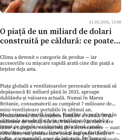
21.05.2026, 12:00
O piață de un miliard de dolari
construită pe căldură: ce poate
învăța comerțul sezonier din
Clima a devenit o categorie de produs — iar
Moldova din boom-ul
accesoriile cu mișcare rapidă arată cine din piață a
ventilatoarelor portabile
înțeles deja asta.
Piața globală a ventilatoarelor personale urmează să
depășească $1 miliard până în 2033, aproape
dublându-și valoarea actuală. Numai în Marea
Britanie, consumatorii au cumpărat 7 milioane de
mini-ventilatoare portabile în ultimul an.
Mecanismul merită înțeles. Familiar de mult timp în
Producătorul din Shenzhen JisuLife a vândut 30 de
climatele umede din Asia, ventilatorul portabil a
milioane de unități din 2018 încoace. Nu sunt cifre
intrat pe piețele occidentale prin două canale
dintr-o categorie consacrată de electrocasnice — sunt
simultan: anxietatea climatică și logica fast fashion —
cifre dintr-un produs care costă mai puțin decât o
ieftin, consumabil, ușor de înlocuit. Pe Temu și
cafea și a devenit un accesoriu de modă pur și simplu