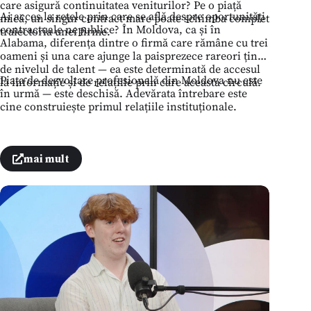
care asigură continuitatea veniturilor? Pe o piață
Ai acces la rețele prin care se află despre oportunități
mică, un singur contract mare poate schimba complet
contractuale nepublice? În Moldova, ca și în
traiectoria unei firme.
Alabama, diferența dintre o firmă care rămâne cu trei
oameni și una care ajunge la paisprezece rareori ține
de nivelul de talent — ea este determinată de accesul
Piața de dezvoltare profesională din Moldova nu este
la informație și de relațiile prin care aceasta circulă.
în urmă — este deschisă. Adevărata întrebare este
cine construiește primul relațiile instituționale.
mai mult