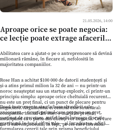
21.05.2026, 14:00
Aproape orice se poate negocia:
ce lecție poate extrage afacerile
din Moldova de la o femeie care a
Abilitatea care a ajutat-o pe o antreprenoare să devină
plătit $100 000 datorii
milionară rămâne, în fiecare zi, nefolosită în
majoritatea companiilor.
Rose Han a achitat $100 000 de datorii studențești și
și-a atins primul milion la 32 de ani — nu printr-un
noroc neașteptat sau un startup exploziv, ci printr-un
principiu simplu: aproape orice cheltuială recurentă
nu este un preț final, ci un punct de plecare pentru
Două instrumente stau la baza abordării sale:
negociere. Argumentul ei central este structural:
ancorarea — tu ești primul care propune un preț,
companiile includ din start o marjă în prețuri,
susținut de cercetare, astfel încât întreaga discuție
anticipând că o parte din clienți vor negocia. Cei care
gravitează în jurul cifrei tale — și încadrarea, adică
tac îi subvenționează, în fapt, pe cei care întreabă.
formularea cererii tale prin prisma beneficiului