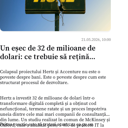
21.05.2026, 10:00
Un eșec de 32 de milioane de
dolari: ce trebuie să rețină
afacerile din Moldova
Colapsul proiectului Hertz și Accenture nu este o
poveste despre bani. Este o poveste despre cum este
structurat procesul de dezvoltare.
Hertz a investit 32 de milioane de dolari într-o
transformare digitală completă și a obținut cod
nefuncțional, termene ratate și un proces împotriva
uneia dintre cele mai mari companii de consultanță
din lume. Un studiu realizat în comun de McKinsey și
Prima reacție este să tratezi acest caz ca pe un
Oxford, care a analizat peste 5 400 de proiecte IT la