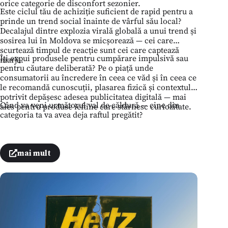
orice categorie de disconfort sezonier.
Este ciclul tău de achiziție suficient de rapid pentru a
prinde un trend social înainte de vârful său local?
Decalajul dintre explozia virală globală a unui trend și
sosirea lui în Moldova se micșorează — cei care
scurtează timpul de reacție sunt cei care captează
Îți expui produsele pentru cumpărare impulsivă sau
marja.
pentru căutare deliberată? Pe o piață unde
consumatorii au încredere în ceea ce văd și în ceea ce
le recomandă cunoscuții, plasarea fizică și contextul
potrivit depășesc adesea publicitatea digitală — mai
Când va veni următorul val de căldură — cine din
ales pentru produse ieftine care stârnesc curiozitate.
categoria ta va avea deja raftul pregătit?
mai mult