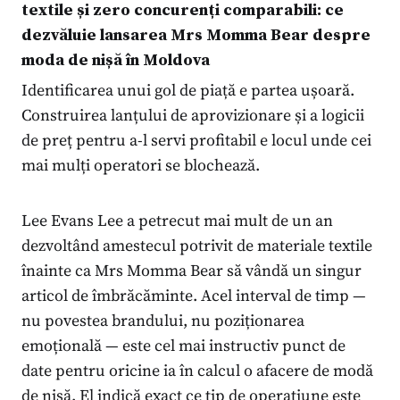
textile și zero concurenți comparabili: ce
dezvăluie lansarea Mrs Momma Bear despre
moda de nișă în Moldova
Identificarea unui gol de piață e partea ușoară.
Construirea lanțului de aprovizionare și a logicii
de preț pentru a-l servi profitabil e locul unde cei
mai mulți operatori se blochează.
Lee Evans Lee a petrecut mai mult de un an
dezvoltând amestecul potrivit de materiale textile
înainte ca Mrs Momma Bear să vândă un singur
articol de îmbrăcăminte. Acel interval de timp —
nu povestea brandului, nu poziționarea
emoțională — este cel mai instructiv punct de
date pentru oricine ia în calcul o afacere de modă
de nișă. El indică exact ce tip de operațiune este