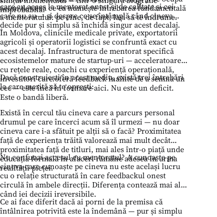
care au acces la mentorat onest și de calitate și cei
acum de ceea ce ea numește întrebarea fundamentală
improbabilă.
care nu au — și despre ce se întâmplă când cineva
a mentoratului: pe cine, de fapt, lași să te îndrume.
decide pur și simplu să închidă singur acest decalaj.
În Moldova, clinicile medicale private, exportatorii
agricoli și operatorii logistici se confruntă exact cu
acest decalaj. Infrastructura de mentorat specifică
ecosistemelor mature de startup-uri — acceleratoare
cu rețele reale, coachi cu experiență operațională,
Dacă construiești în acest mediu, există trei întrebări
investitori care oferă feedback înainte de a semna un
la care merită să te oprești:
cec — este încă în formare aici. Nu este un deficit.
Este o bandă liberă.
Există în cercul tău cineva care a parcurs personal
drumul pe care încerci acum să îl urmezi — nu doar
cineva care i-a sfătuit pe alții să o facă? Proximitatea
față de experiența trăită valorează mai mult decât
proximitatea față de titluri, mai ales într-o piață unde
Nu confunzi accesul cu mentoratul? A cunoaște pe
educația formală în afaceri rămâne adesea în urma
cineva care cunoaște pe cineva nu este același lucru
realității pieței.
cu o relație structurată în care feedbackul onest
circulă în ambele direcții. Diferența contează mai ales
când iei decizii ireversibile.
Ce ai face diferit dacă ai porni de la premisa că
întâlnirea potrivită este la îndemână — pur și simplu