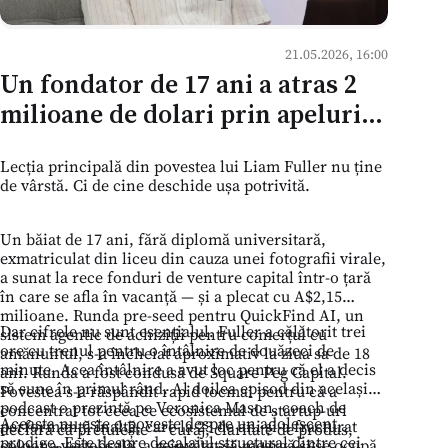
21.05.2026, 16:00
Un fondator de 17 ani a atras 2
milioane de dolari prin apeluri
reci — ce înseamnă asta pentru
Lecția principală din povestea lui Liam Fuller nu ține
cultura mentoratului în Moldova
de vârstă. Ci de cine deschide ușa potrivită.
Un băiat de 17 ani, fără diplomă universitară,
exmatriculat din liceu din cauza unei fotografii virale,
a sunat la rece fonduri de venture capital într-o țară
în care se afla în vacanță — și a plecat cu A$2,15
milioane. Runda pre-seed pentru QuickFind AI, un
Dar cifrele nu sunt esențialul. Fuller a călătorit trei
sistem agentic de achiziții pentru comerțul cu
ore cu trenul pentru o întâlnire de douăzeci de
amănuntul, s-a încheiat aproximativ la ziua sa de 18
minute. Acea întâlnire a avut loc pentru că el a decis
ani. Runda a fost condusă de Square Peg Capital.
să sune în primul rând. Al doilea episod din același
Povestea s-a răspândit rapid tocmai pentru că a
podcast o prezintă pe Veronica Mason, coach de
concentrat tot ceea ce ecosistemul de startup-uri
Aceasta nu este o poveste despre un adolescent
performanță înaltă, care la 23 de ani și-a fracturat
declară că prețuiește — curaj, claritate de produs,
prodige. Este despre decalajul structural dintre cei
coloana vertebrală, a reînvățat să meargă și se ocupă
simțul momentului — într-o singură biografie