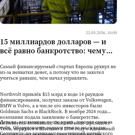
22.05.2026, 10:00
15 миллиардов долларов — и
всё равно банкротство: чему
молдавский бизнес может
Самый финансируемый стартап Европы рухнул не
научиться на падении
из-за нехватки денег, а потому что не захотел
Northvolt
учиться раньше, чем начал управлять.
Northvolt привлёк $15 млрд в ходе 14 раундов
финансирования, получил заказы от Volkswagen,
BMW и Volvo, а в числе его инвесторов были
Goldman Sachs и BlackRock. В ноябре 2024 года
компания подала заявление о банкротстве.
Детали, всплывшие после краха, говорят сами за
Основатель компании, бывший вице-президент
себя. Оборудование годами стояло на складах.
Tesla, вернулся в Швецию в 2016 году в идеальный
Сотрудник по закупкам, посетивший китайского
момент — когда европейские правительства