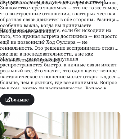
Не путаете ли вы доступ с наставничеством?
образование нередко отстаёт от реального рынка.
Знакомство через знакомых — это не то же самое,
что выстроенные отношения, в которых честная
обратная связь движется в обе стороны. Разница
особенно важна, когда вы принимаете
Что бы вы сделали иначе, если бы исходили из
необратимые решения.
того, что нужная встреча достижима — вы просто
ещё не позвонили? Ход Фуллера — не
гениальность. Это решение воспринимать отказ
как шаг в последовательности, а не как
Молдова — рынок, где репутация
окончательный приговор.
распространяется быстро, а личные связи имеют
реальный вес. Это значит, что одно качественное
наставническое отношение может открыть здесь
больше, чем в рынках, где все анонимны. Вопрос
не в том, важно ли наставничество. Вопрос в
другом: чей номер у вас ещё нет — и что мешает
его найти?
Больше