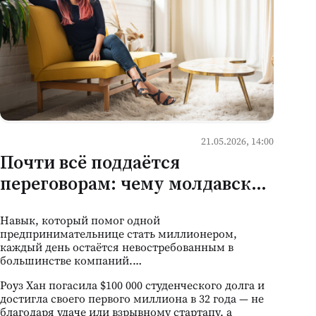
21.05.2026, 14:00
Почти всё поддаётся
переговорам: чему молдавский
бизнес может научиться у
Навык, который помог одной
женщины, выплатившей $100
предпринимательнице стать миллионером,
000 долга
каждый день остаётся невостребованным в
большинстве компаний.
Роуз Хан погасила $100 000 студенческого долга и
достигла своего первого миллиона в 32 года — не
благодаря удаче или взрывному стартапу, а