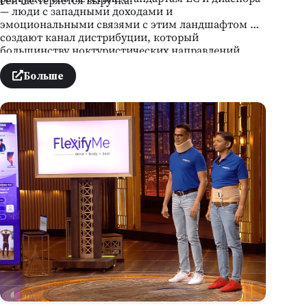
— люди с западными доходами и
эмоциональными связями с этим ландшафтом —
создают канал дистрибуции, который
большинству ноктуристических направлений
приходится выстраивать с нуля. Вопрос
инфраструктуры реален, но это проблема второго
Больше
порядка. Вопрос первого порядка проще: если
ночь — это продукт, кто на вашем рынке уже его
продаёт?