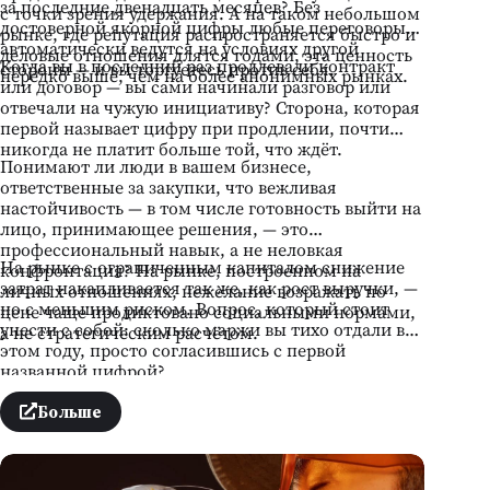
за последние двенадцать месяцев? Без
с точки зрения удержания. А на таком небольшом
достоверной якорной цифры любые переговоры
рынке, где репутация распространяется быстро и
автоматически ведутся на условиях другой
деловые отношения длятся годами, эта ценность
Когда вы в последний раз продлевали контракт
стороны — и вы торгуетесь против себя.
нередко выше, чем на более анонимных рынках.
или договор — вы сами начинали разговор или
отвечали на чужую инициативу? Сторона, которая
первой называет цифру при продлении, почти
никогда не платит больше той, что ждёт.
Понимают ли люди в вашем бизнесе,
ответственные за закупки, что вежливая
настойчивость — в том числе готовность выйти на
лицо, принимающее решения, — это
профессиональный навык, а не неловкая
На рынке с ограниченным капиталом снижение
конфронтация? На рынке, построенном на
затрат накапливается так же, как рост выручки, —
личных отношениях, нежелание возражать по
но с меньшим риском. Вопрос, который стоит
цене чаще продиктовано социальными нормами,
унести с собой: сколько маржи вы тихо отдали в
а не стратегическим расчётом.
этом году, просто согласившись с первой
названной цифрой?
Больше