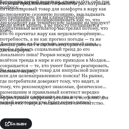
категории летней торговли, стоит задать себе три
без серьёзных вложений в рекламу.
стороны предложения: готовности рассматривать
вопроса:
пятидолларовый товар для комфорта в жару как
полноценную сезонную позицию, выкладывать
Воспринимаете ли вы климатический
его осознанно и позиционировать как то, что
дискомфорт как техническое задание на продукт?
люди хотят купить, а не просто соглашаются
Портативный вентилятор выстрелил потому, что
взять.
кто-то прочитал жару как неудовлетворённую
потребность, а не как прогноз погоды — та же
Достаточно ли быстр ваш закупочный цикл,
логика работает в любой категории сезонного
чтобы поймать социальный тренд до его
дискомфорта.
локального пика? Разрыв между вирусным
взлётом тренда в мире и его приходом в Молдову
сокращается — те, кто умеет быстро реагировать,
Вы выкладываете товар для импульсной покупки
снимают маржу.
или для целенаправленного поиска? На рынке,
где потребители доверяют тому, что видят, и
тому, что рекомендуют знакомые, физическое
размещение и правильный контекст нередко
Когда придёт следующая волна жары — у кого в
эффективнее цифровой рекламы — особенно для
вашей категории уже будет готова полка?
недорогих товаров, вызывающих любопытство.
Больше