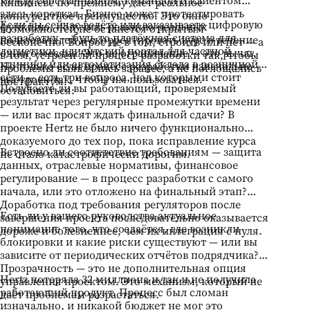
между собственником, командой и клиентом
Кишинёве по-прежнему даёт реальное
здесь короткая. Бизнес может протестировать
конкурентное преимущество. Это окно
Если вы сейчас ведёте или заказываете цифровую
функцию, получить реакцию реальных
возможностей не останется открытым
разработку — будь то платёжная система для
пользователей и скорректировать курс в течение
бесконечно. Вопрос не в том, строить или нет — а
логистики, клиентский портал для частной
одного месяца. Это не ограничение — это рычаг.
в том, устроен ли процесс разработки так, чтобы
клиники или автоматизация склада в розничной
Но только если процесс разработки изначально
проблемы выявлялись заранее, а не поглощались
сети — есть три вопроса, над которыми стоит
выстроен так, чтобы им пользоваться.
постфактум.
Получаете ли вы работающий, проверяемый
остановиться:
результат через регулярные промежутки времени
— или вас просят ждать финальной сдачи? В
проекте Hertz не было ничего функционально
доказуемого до тех пор, пока исправление курса
Встроено ли соответствие требованиям — защита
не стало катастрофически дорогим.
данных, отраслевые нормативы, финансовое
регулирование — в процесс разработки с самого
начала, или это отложено на финальный этап?
Доработка под требования регуляторов после
Есть ли у вашего руководства актуальное
завершения проекта последовательно оказывается
понимание того, что создаётся, где возникли
дороже и болезненнее, чем их интеграция с нуля.
блокировки и какие риски существуют — или вы
зависите от периодических отчётов подрядчика?
Прозрачность — это не дополнительная опция
Hertz потеряла 32 миллиона и так и не получила
управления проектом. Это механизм, который не
работающий продукт. Процесс был сломан
даёт проблемам разрастаться.
изначально, и никакой бюджет не мог это