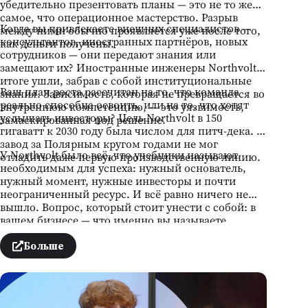
убедительно презентовать планы — это не то же
самое, что операционное мастерство. Разрыв
Когда вы привлекаете внешних специалистов —
между ними обычно проявляется уже после того,
консультантов, иностранных партнёров, новых
как деньги получены.
сотрудников — они передают знания или
замещают их? Иностранные инженеры Northvolt в
итоге ушли, забрав с собой институциональные
Ваш план роста рассчитан на то, что команда
знания. Зависимость, которая не превращается во
реально способна освоить, или на то, что хотят
внутреннюю компетенцию, — это уязвимость,
услышать инвесторы? Цель Northvolt в 150
замаскированная под решение.
гигаватт к 2030 году была числом для питч-дека. А
завод за Полярным кругом годами не мог
У Northvolt было всё, что учебники называют
отладить даже первую производственную линию.
необходимым для успеха: нужный основатель,
нужный момент, нужные инвесторы и почти
неограниченный ресурс. И всё равно ничего не
вышло. Вопрос, который стоит унести с собой: в
вашем бизнесе — что именно вы называете
готовым, хотя на самом деле ещё не построили?
Больше