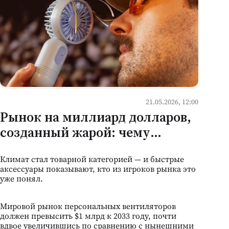
21.05.2026, 12:00
Рынок на миллиард долларов,
созданный жарой: чему
молдавская сезонная розница
Климат стал товарной категорией — и быстрые
может научиться у бума
аксессуары показывают, кто из игроков рынка это
портативных вентиляторов
уже понял.
Мировой рынок персональных вентиляторов
должен превысить $1 млрд к 2033 году, почти
вдвое увеличившись по сравнению с нынешними