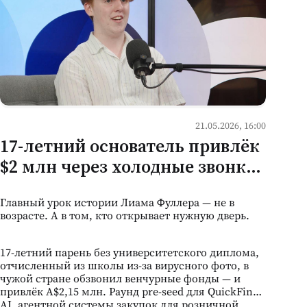
21.05.2026, 16:00
17-летний основатель привлёк
$2 млн через холодные звонки
— что это означает для
Главный урок истории Лиама Фуллера — не в
культуры наставничества в
возрасте. А в том, кто открывает нужную дверь.
Молдове
17-летний парень без университетского диплома,
отчисленный из школы из-за вирусного фото, в
чужой стране обзвонил венчурные фонды — и
привлёк A$2,15 млн. Раунд pre-seed для QuickFind
AI, агентной системы закупок для розничной