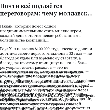
Почти всё поддаётся
переговорам: чему молдавский
бизнес может научиться у
Навык, который помог одной
женщины, выплатившей $100
предпринимательнице стать миллионером,
000 долга
каждый день остаётся невостребованным в
большинстве компаний.
Роуз Хан погасила $100 000 студенческого долга и
достигла своего первого миллиона в 32 года — не
благодаря удаче или взрывному стартапу, а
благодаря простому принципу: почти любая
регулярная статья расходов — это не
Два инструмента, на которые она опирается, —
окончательная цена, а отправная точка для
это якорение (вы первыми называете цену,
переговоров. Её главный аргумент носит
подкреплённую исследованием, и вся дальнейшая
структурный характер: компании изначально
дискуссия выстраивается вокруг вашей цифры) и
закладывают в цену определённый запас,
фрейминг (вы формулируете свой запрос через
рассчитывая, что часть клиентов будет
Но эта история не о том, как сэкономить на
выгоду для другой стороны: удержание надёжного
торговаться. Те, кто молчит, по сути, субсидируют
телефонном счёте. Она о системном допущении,
клиента, снижение оттока, долгосрочные
тех, кто спрашивает.
что озвученная цена — это единственно
отношения, которые стоят дороже разовой
возможная цена. И о том, сколько стоимости это
маржи). Ценообразование в большинстве