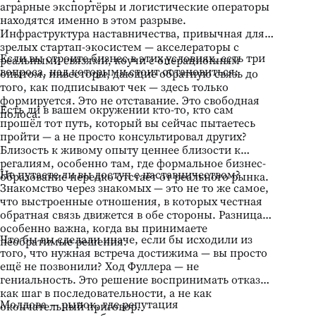
аграрные экспортёры и логистические операторы
находятся именно в этом разрыве.
Инфраструктура наставничества, привычная для
зрелых стартап-экосистем — акселераторы с
Если вы строите бизнес в этих условиях, есть три
реальными связями, коучи с операционным
вопроса, над которыми стоит остановиться:
опытом, инвесторы, дающие обратную связь до
того, как подписывают чек — здесь только
формируется. Это не отставание. Это свободная
Есть ли в вашем окружении кто-то, кто сам
полоса.
прошёл тот путь, который вы сейчас пытаетесь
пройти — а не просто консультировал других?
Близость к живому опыту ценнее близости к
регалиям, особенно там, где формальное бизнес-
Не путаете ли вы доступ с наставничеством?
образование нередко отстаёт от реального рынка.
Знакомство через знакомых — это не то же самое,
что выстроенные отношения, в которых честная
обратная связь движется в обе стороны. Разница
особенно важна, когда вы принимаете
Что бы вы сделали иначе, если бы исходили из
необратимые решения.
того, что нужная встреча достижима — вы просто
ещё не позвонили? Ход Фуллера — не
гениальность. Это решение воспринимать отказ
как шаг в последовательности, а не как
Молдова — рынок, где репутация
окончательный приговор.