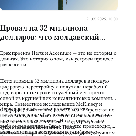
21.05.2026, 10:00
Провал на 32 миллиона
долларов: что молдавский
бизнес должен из этого
Крах проекта Hertz и Accenture — это не история о
вынести
деньгах. Это история о том, как устроен процесс
разработки.
Hertz вложила 32 миллиона долларов в полную
цифровую перестройку и получила нерабочий
код, сорванные сроки и судебный иск против
одной из крупнейших консалтинговых компаний
мира. Совместное исследование McKinsey и
Первая реакция — воспринять это как
Оксфорда, охватившее более 5 400 IT-проектов по
предупреждение об аутсорсинге или о доверии
всему миру, показало: 17% из них заканчиваются
крупным консультантам. Но эта история не о
настолько плохо, что ставят под угрозу само
выборе подрядчика. Она о том, что происходит,
существование компании. Hertz —
когда компания воспринимает цифровую
многомиллиардный бизнес с доступом к лучшим