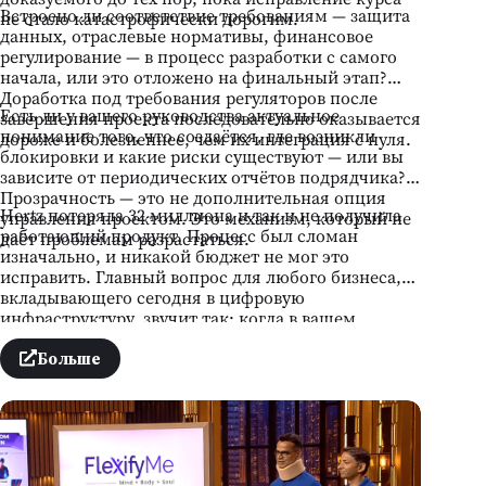
Встроено ли соответствие требованиям — защита
не стало катастрофически дорогим.
данных, отраслевые нормативы, финансовое
регулирование — в процесс разработки с самого
начала, или это отложено на финальный этап?
Доработка под требования регуляторов после
Есть ли у вашего руководства актуальное
завершения проекта последовательно оказывается
понимание того, что создаётся, где возникли
дороже и болезненнее, чем их интеграция с нуля.
блокировки и какие риски существуют — или вы
зависите от периодических отчётов подрядчика?
Прозрачность — это не дополнительная опция
Hertz потеряла 32 миллиона и так и не получила
управления проектом. Это механизм, который не
работающий продукт. Процесс был сломан
даёт проблемам разрастаться.
изначально, и никакой бюджет не мог это
исправить. Главный вопрос для любого бизнеса,
вкладывающего сегодня в цифровую
инфраструктуру, звучит так: когда в вашем
проекте появится первая проблема — а она
появится — вы узнаете об этом вовремя, чтобы
Больше
действовать, или уже после того, как она стала
провалом?