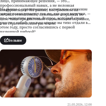
лицо, принимающее решения, — это
профессиональный навык, а не неловкая
На рынке с ограниченным капиталом снижение
конфронтация? На рынке, построенном на
затрат накапливается так же, как рост выручки, —
личных отношениях, нежелание возражать по
но с меньшим риском. Вопрос, который стоит
цене чаще продиктовано социальными нормами,
унести с собой: сколько маржи вы тихо отдали в
а не стратегическим расчётом.
этом году, просто согласившись с первой
названной цифрой?
Больше
21.05.2026, 12:00