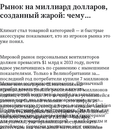
Рынок на миллиард долларов,
созданный жарой: чему
молдавская сезонная розница
Климат стал товарной категорией — и быстрые
может научиться у бума
аксессуары показывают, кто из игроков рынка это
портативных вентиляторов
уже понял.
Мировой рынок персональных вентиляторов
должен превысить $1 млрд к 2033 году, почти
вдвое увеличившись по сравнению с нынешними
показателями. Только в Великобритании за
последний год потребители купили 7 миллионов
Механизм заслуживает внимания. Привычный
мини-вентиляторов. Шэньчжэньский
атрибут влажного азиатского климата,
производитель JisuLife реализовал 30 миллионов
портативный вентилятор вошёл на западные
единиц с 2018 года. Это не цифры из устоявшейся
рынки через два канала одновременно: через
категории бытовой техники — это цифры из
климатическую тревогу и через логику fast fashion
категории товара, который стоит меньше чашки
Но эта история не о вентиляторах. Она о том, как
— дёшево, потребляемо, сменяемо. На Temu и
кофе и стал модным аксессуаром просто потому,
климатические условия становятся триггерами
Shein вентиляторы стоят от $4. Молодые
что лето стало жарче, а TikTok — быстрее.
для новых товарных категорий — и как бренды и
покупатели, уже привыкшие воспринимать
ретейлеры, первыми уловившие этот сигнал,
аксессуары как расходный материал, приняли