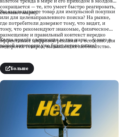
взлётом тренда в мире и его приходом в Молдову
сокращается — те, кто умеет быстро реагировать,
Вы выкладываете товар для импульсной покупки
снимают маржу.
или для целенаправленного поиска? На рынке,
где потребители доверяют тому, что видят, и
тому, что рекомендуют знакомые, физическое
размещение и правильный контекст нередко
Когда придёт следующая волна жары — у кого в
эффективнее цифровой рекламы — особенно для
вашей категории уже будет готова полка?
недорогих товаров, вызывающих любопытство.
Больше