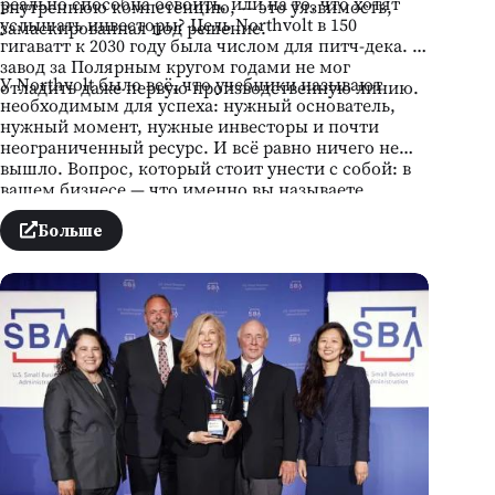
реально способна освоить, или на то, что хотят
внутреннюю компетенцию, — это уязвимость,
услышать инвесторы? Цель Northvolt в 150
замаскированная под решение.
гигаватт к 2030 году была числом для питч-дека. А
завод за Полярным кругом годами не мог
У Northvolt было всё, что учебники называют
отладить даже первую производственную линию.
необходимым для успеха: нужный основатель,
нужный момент, нужные инвесторы и почти
неограниченный ресурс. И всё равно ничего не
вышло. Вопрос, который стоит унести с собой: в
вашем бизнесе — что именно вы называете
готовым, хотя на самом деле ещё не построили?
Больше