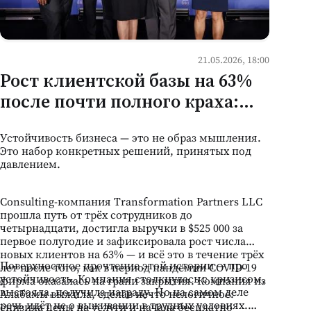
21.05.2026, 18:00
Рост клиентской базы на 63%
после почти полного краха:
чему молдавский рынок услуг
Устойчивость бизнеса — это не образ мышления.
может научиться у
Это набор конкретных решений, принятых под
американской консалтинговой
давлением.
фирмы
Consulting-компания Transformation Partners LLC
прошла путь от трёх сотрудников до
четырнадцати, достигла выручки в $525 000 за
первое полугодие и зафиксировала рост числа
новых клиентов на 63% — и всё это в течение трёх
Поверхностное прочтение этой истории — про
лет после того, как в период пандемии COVID-19
устойчивость. Компания столкнулась с кризисом,
фирма оказалась на грани закрытия. Компания из
выстояла, получила награду. Но на самом деле
Алабамы выжила, сделав нечто нелогичное:
речь идёт не о выживании в трудных условиях.
снизила цены на услуги и начала бесплатно