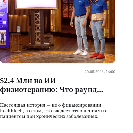
20.05.2026, 16:00
$2,4 Млн на ИИ-
физиотерапию: Что раунд
индийского FlexifyMe говорит
Настоящая история — не о финансировании
молдавским
healthtech, а о том, кто владеет отношениями с
предпринимателям в
пациентом при хронических заболеваниях.
здравоохранении
ЧАСТЬ 1 — ГЛОБАЛЬНАЯ ИСТОРИЯ