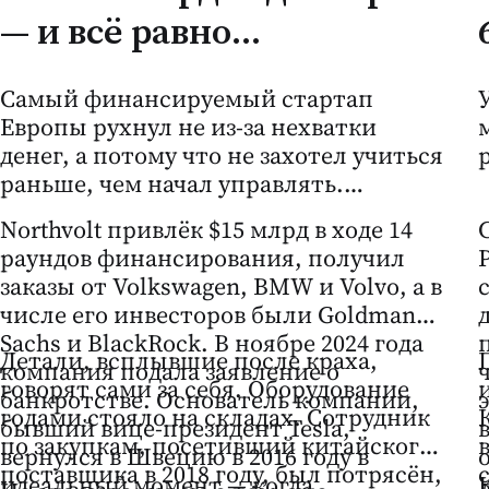
— и всё равно
банкротство: чему
Самый финансируемый стартап
молдавский бизнес
Европы рухнул не из-за нехватки
может научиться на
денег, а потому что не захотел учиться
раньше, чем начал управлять.
падении Northvolt
Northvolt привлёк $15 млрд в ходе 14
раундов финансирования, получил
заказы от Volkswagen, BMW и Volvo, а в
числе его инвесторов были Goldman
Sachs и BlackRock. В ноябре 2024 года
Детали, всплывшие после краха,
компания подала заявление о
говорят сами за себя. Оборудование
банкротстве. Основатель компании,
годами стояло на складах. Сотрудник
бывший вице-президент Tesla,
по закупкам, посетивший китайского
вернулся в Швецию в 2016 году в
поставщика в 2018 году, был потрясён,
идеальный момент — когда