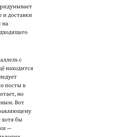
 придумывает
е и доставки
 на
одходящего
аллель с
щё находится
ледует
е посты в
отает, но
нным. Вот
правляющему
с хотя бы
дки —
явления