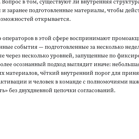
 Вопрос в том, существуют ли внутренняя структур
я и заранее подготовленные материалы, чтобы дейс
возможностей открывается.
 операторов в этой сфере воспринимают промоакц
нные события — подготовленные за несколько недел
ые через несколько уровней, запущенные по фикси
Более осознанный подход выглядит иначе: небольша
х материалов, чёткий внутренний порог для прин
активации и человек в команде с полномочиями на
ь» без двухдневной цепочки согласований.