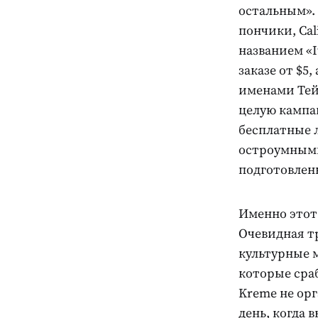
остальным». 
пончики, Cal
названием «It
заказе от $5
именами Тейл
целую кампа
бесплатные 
остроумными
подготовлен
Именно этот
Очевидная т
культурные м
которые сраб
Kreme не орг
день, когда 