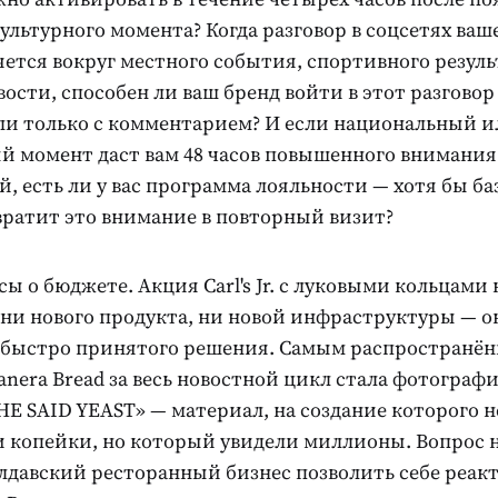
ультурного момента? Когда разговор в соцсетях ваш
ется вокруг местного события, спортивного резуль
ости, способен ли ваш бренд войти в этот разговор 
ли только с комментарием? И если национальный и
й момент даст вам 48 часов повышенного внимания
, есть ли у вас программа лояльности — хотя бы ба
вратит это внимание в повторный визит?
сы о бюджете. Акция Carl's Jr. с луковыми кольцами 
 ни нового продукта, ни новой инфраструктуры — о
 быстро принятого решения. Самым распространё
nera Bread за весь новостной цикл стала фотографи
E SAID YEAST» — материал, на создание которого н
и копейки, но который увидели миллионы. Вопрос н
лдавский ресторанный бизнес позволить себе реак