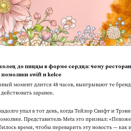
 колец до пиццы в форме сердца: чему рестора
 помолвки swift и kelce
урный момент длится 48 часов, выигрывают те брен
действовать заранее.
надолго упал в тот день, когда Тейлор Свифт и Трэв
омолвке. Представитель Meta это признал: «Похоже
илось время, чтобы переварить эту новость — как 