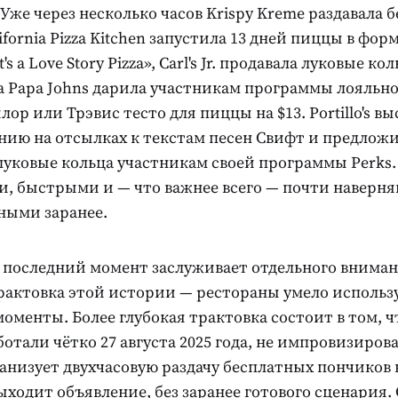
Уже через несколько часов Krispy Kreme раздавала 
ifornia Pizza Kitchen запустила 13 дней пиццы в фор
's a Love Story Pizza», Carl's Jr. продавала луковые ко
, а Papa Johns дарила участникам программы лояльно
ор или Трэвис тесто для пиццы на $13. Portillo's в
нию на отсылках к текстам песен Свифт и предлож
луковые кольца участникам своей программы Perks
, быстрыми и — что важнее всего — почти наверня
ными заранее.
 последний момент заслуживает отдельного вниман
рактовка этой истории — рестораны умело использ
оменты. Более глубокая трактовка состоит в том, ч
отали чётко 27 августа 2025 года, не импровизирова
анизует двухчасовую раздачу бесплатных пончиков 
выходит объявление, без заранее готового сценария. C