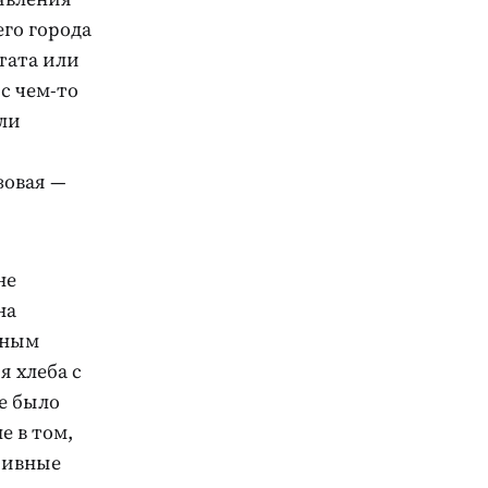
его города
тата или
с чем-то
ли
зовая —
не
на
нным
я хлеба с
е было
е в том,
тивные