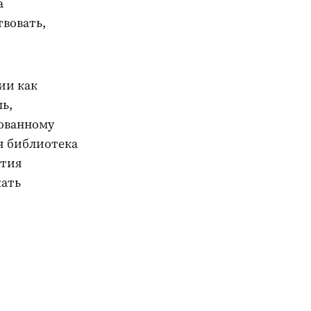
а
твовать,
ии как
ь,
рованному
я библиотека
ятия
жать