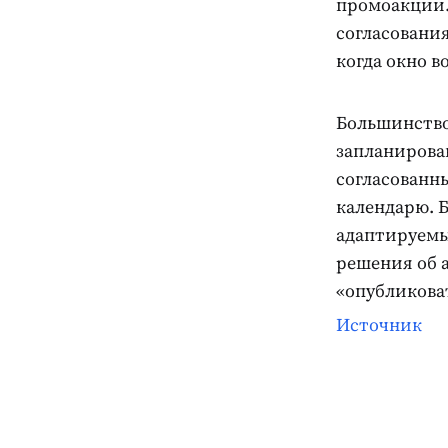
промоакции.
согласовани
когда окно 
Большинство
запланирова
согласованн
календарю. 
адаптируемы
решения об 
«опубликоват
Источник