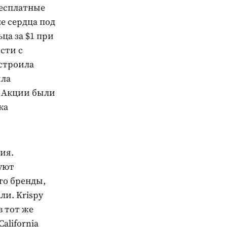
бесплатные
ме сердца под
льца за $1 при
сти с
ыстроила
ила
. Акции были
ка
ия.
уют
то бренды,
ли. Krispy
в тот же
alifornia