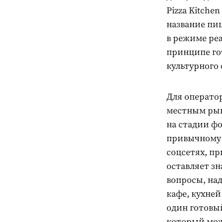
Pizza Kitche
название пиц
в режиме ре
принципе го
культурного
Для оператор
местным рын
на стадии ф
привычному 
соцсетях, п
оставляет з
вопросы, на
кафе, кухней
один готовы
который мож