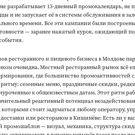
n не разрабатывает 13-дневный промокалендарь, не
цы и не запускает её в системы обслуживания в зал
ального времени. Все эти кампании были построены
товности — заранее нажатый курок, ожидающий п
 события.
ов ресторанного и пищевого бизнеса в Молдове пар
ком очевидна. Местный ресторанный рынок всё е
ормирования, где большинство промоактивностей с
ритму: сезонные меню, праздничные скидки, редки
риуроченные к общеизвестным датам. Этот ритм раб
начительный реактивный потенциал незадействова
д которыми стоит задуматься любому оператору, у
 доставки или рестораном в Кишинёве: Есть ли у ва
й промошаблон — визуал, механика, структура ски
но активировать в течение четырёх часов после по