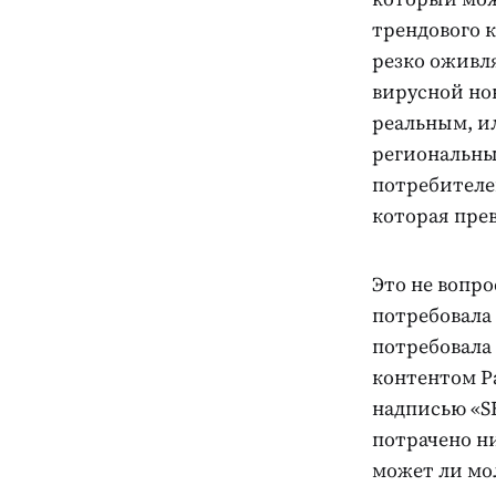
трендового к
резко оживля
вирусной нов
реальным, и
региональны
потребителей
которая пре
Это не вопро
потребовала
потребовала
контентом Pa
надписью «SH
потрачено н
может ли мо